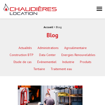
Chaudières Location Location de chaudière et chaufferie mobile 
Me
›
Fil d'Ariane :
Accueil
Blog
Blog
Actualités
Administrations
Agroalimentaire
Construction BTP
Data Center
Energies Renouvelables
Etude de cas
Événementiel
Industrie
Produits
Tertiaire
Traitement eau
Actualités
Lire la suite
Protégé : Chaudières Location aux JO
de Paris 2024