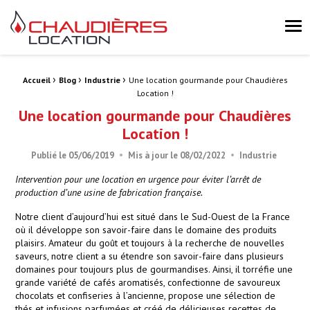
Chaudières Location Location de chaudière et chaufferie mobile 
Me
›
›
›
Fil d'Ariane :
Accueil
Blog
Industrie
Une location gourmande pour Chaudières
Location !
Une location gourmande pour Chaudières
Location !
Publié le
05/06/2019
Mis à jour le
08/02/2022
Industrie
Intervention pour une location en urgence pour éviter l’arrêt de
production d’une usine de fabrication française.
Notre client d’aujourd’hui est situé dans le Sud-Ouest de la France
où il développe son savoir-faire dans le domaine des produits
plaisirs. Amateur du goût et toujours à la recherche de nouvelles
saveurs, notre client a su étendre son savoir-faire dans plusieurs
domaines pour toujours plus de gourmandises. Ainsi, il torréfie une
grande variété de cafés aromatisés, confectionne de savoureux
chocolats et confiseries à l’ancienne, propose une sélection de
thés et infusions parfumées et créé de délicieuses recettes de