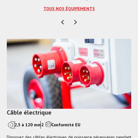
TOUS NOS ÉQUIPEMENTS
Câble électrique
Fl
2,5 à 120 mm2
Conformité EU
Disposez des câbles électriques de puissance nécessaires pendant
Le 