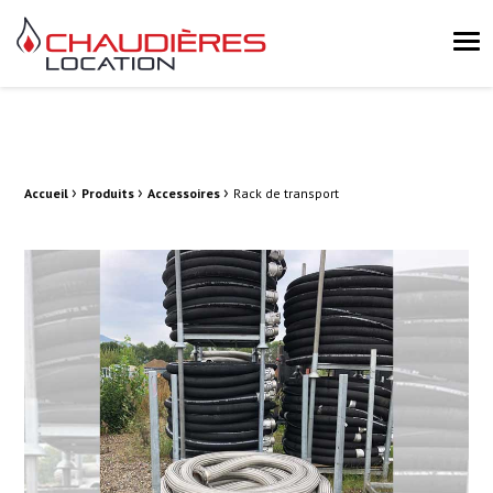
Chaudières Location Location de chaudière et chaufferie mobile 
Me
›
›
›
Fil d'Ariane :
Accueil
Produits
Accessoires
Rack de transport