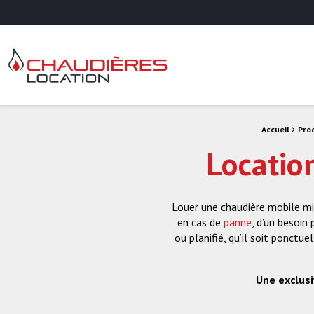
Chaudières Location Location de chaudière et chaufferie mobile
Fil d'Ariane :
›
Accueil
Pro
Location
Louer une chaudière mobile mix
en cas de
panne
, d’un besoin
ou planifié, qu’il soit ponct
Une exclusi