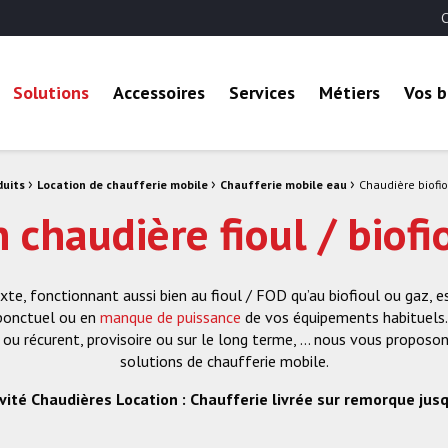
C
 B2B
Solutions
Accessoires
Services
Métiers
Vos b
›
›
›
duits
Location de chaufferie mobile
Chaufferie mobile eau
Chaudière biofiou
 chaudière fioul / biofi
te, fonctionnant aussi bien au fioul / FOD qu’au biofioul ou gaz, e
 ponctuel ou en
manque de puissance
de vos équipements habituels.
uel ou récurent, provisoire ou sur le long terme, … nous vous prop
solutions de chaufferie mobile.
vité Chaudières Location : Chaufferie livrée sur remorque jus