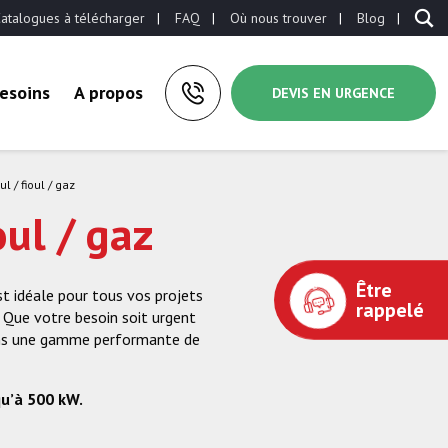
atalogues à télécharger
FAQ
Où nous trouver
Blog
esoins
A propos
DEVIS EN URGENCE
l / fioul / gaz
oul / gaz
Être
st idéale pour tous vos projets
rappelé
 Que votre besoin soit urgent
osons une gamme performante de
qu’à 500 kW.