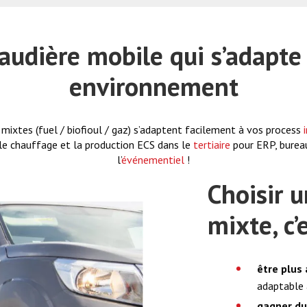
audière mobile qui s’adapte 
environnement
mixtes (fuel / biofioul / gaz) s’adaptent facilement à vos process
 le chauffage et la production ECS dans le
tertiaire
pour ERP, bureau
l’
événementiel
!
Choisir 
mixte, c’e
être plus
adaptable 
gagner du