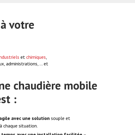
à votre
industriels
et
chimiques
,
x, administrations, … et
une chaudière mobile
st :
 agile avec une solution
souple et
à chaque situation.
 temps avec une installation facilitée
–