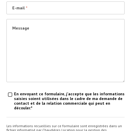
E-mail
*
Message
Traitement des données
*
En envoyant ce formulaire, j'accepte que les informations
saisies soient utilisées dans le cadre de ma demande de
contact et de la relation commerciale qui peut en
découler.*
Les informations recueillies sur ce formulaire sont enregistrées dans un
fichier informatisé par Chaudières Location pour la gestion des