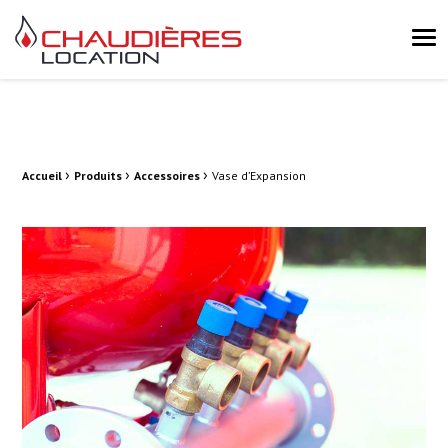
Chaudières Location Location de chaudière et chaufferie mobile 
Me
›
›
›
Fil d'Ariane :
Accueil
Produits
Accessoires
Vase d’Expansion