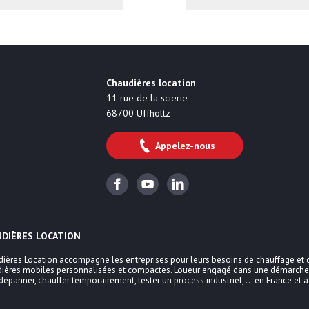
obile B2B
Chaudières location
11 rue de la scierie
68700
Uffholtz
Appelez-nous
Facebook
Youtube
Linkedin
UDIÈRES LOCATION
ières Location accompagne les entreprises pour leurs besoins de chauffage et 
ières mobiles personnalisées et compactes. Loueur engagé dans une démarche
dépanner, chauffer temporairement, tester un process industriel, … en France et à 