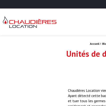
Chaudières Location Location de chaudière et chaufferie mobile
Fil d'Ariane :
›
Accueil
Bl
Unités de 
Chaudières Location vie
Ayant détecté cette bact
et tuer tous les germes
rapidement et engendrer