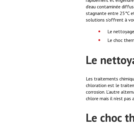
d’eau contaminée diffus
stagnante entre 25°C et 
solutions s’offrent à v
Le nettoyage
Le choc ther
Le nettoy
Les traitements chimique
chloration est le traitem
corrosion. L’autre alter
chlore mais il n’est pas 
Le choc t