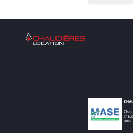
Chaudières Location Location de chaudière et chaufferie m
CHA
Chaud
chaud
pour 