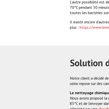
L’autre possibilité est d
70°C pendant 30 minutes 
toutes les bactéries so
Il existe encore d’autre
plus :
https://www.lemon
Solution 
Notre client a décidé de
usine repose sur des ca
Le nettoyage chimique,
Nous avons proposé la m
85°C et de l’envoyer dan
alimenté par une
chaudi