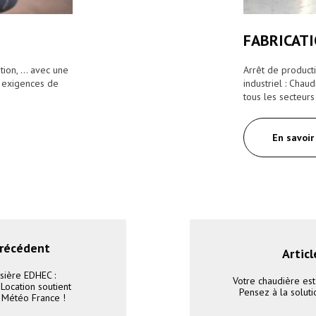
FABRICAT
ion, ... avec une
Arrêt de product
x exigences de
industriel : Chau
tous les secteurs
En savoir
précédent
Articl
sière EDHEC :
Votre chaudière es
Location soutient
Pensez à la soluti
 Météo France !