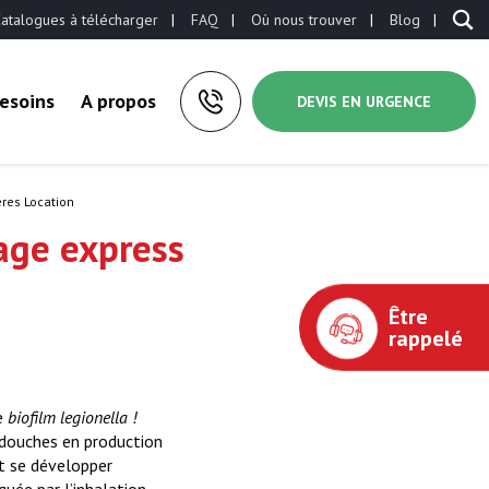
atalogues à télécharger
FAQ
Où nous trouver
Blog
esoins
A propos
DEVIS EN URGENCE
res Location
age express
Être
rappelé
le
biofilm legionella !
e douches en production
nt se développer
uée par l’inhalation