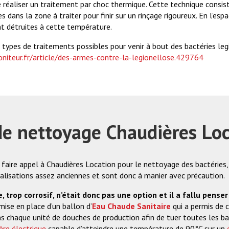
e réaliser un traitement par choc thermique. Cette technique consiste
dans la zone à traiter pour finir sur un rinçage rigoureux. En l’es
nt détruites à cette température.
s types de traitements possibles pour venir à bout des bactéries leg
iteur.fr/article/des-armes-contre-la-legionellose.429764
de nettoyage Chaudières Lo
 faire appel à Chaudières Location pour le nettoyage des bactéries,
nalisations assez anciennes et sont donc à manier avec précaution.
 trop corrosif, n’était donc pas une option et il a fallu penser
ise en place d’un ballon d’
Eau Chaude Sanitaire
qui a permis de c
s chaque unité de douches de production afin de tuer toutes les bac
ère électrique
capable d’atteindre une température de 90°C sur un