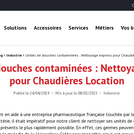
C
 B2B
Solutions
Accessoires
Services
Métiers
Vos b
›
›
og
Industrie
Unités de douches contaminées : Nettoyage express pour Chaudiè
douches contaminées : Nettoy
pour Chaudières Location
Industrie
Publié le
24/04/2019
Mis à jour le
08/02/2022
nt en aide à une entreprise pharmaceutique française touchée par 
érie, il était impératif pour notre client de nettoyer ses unités d
 présents le plus rapidement possible. En effet, ces germes peuve
 la maladie de la
légionellose
. Cette pneumopathie aiguë est provoq