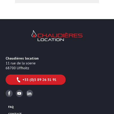
Chaudières Location Location de cha
Chaudières location
11 rue de la scierie
68700
Uffholtz
+33 (0)3 89 26 51 91
Facebook
Youtube
Linkedin
FAQ
CONTACT