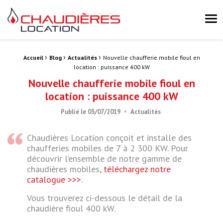
Chaudières Location Location de chaudière et chaufferie mobile 
Me
›
›
›
Fil d'Ariane :
Accueil
Blog
Actualités
Nouvelle chaufferie mobile fioul en
location : puissance 400 kW
Nouvelle chaufferie mobile fioul en
location : puissance 400 kW
Publié le
03/07/2019
Actualités
Chaudières Location conçoit et installe des
chaufferies mobiles de 7 à 2 300 KW. Pour
découvrir l’ensemble de notre gamme de
chaudières mobiles,
téléchargez notre
catalogue >>>
.
Vous trouverez ci-dessous le détail de la
chaudière fioul 400 kW.