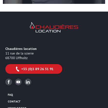
Chaudières Location Location de cha
Chaudières location
11 rue de la scierie
68700
Uffholtz
+33 (0)3 89 26 51 91
Facebook
Youtube
Linkedin
FAQ
CONTACT