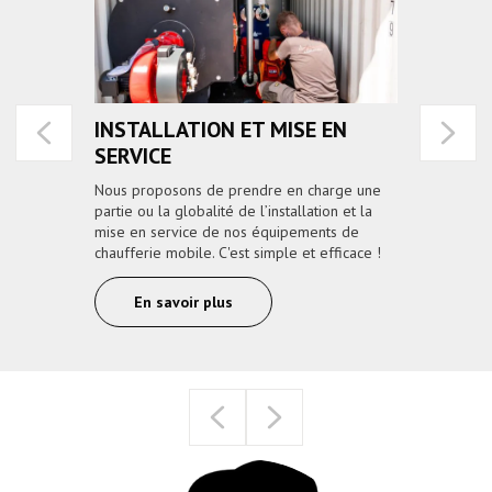
INSTALLATION ET MISE EN
ASS
SERVICE
e
Insta
chang
Nous proposons de prendre en charge une
besoi
partie ou la globalité de l’installation et la
pragm
mise en service de nos équipements de
chaufferie mobile. C'est simple et efficace !
En savoir plus