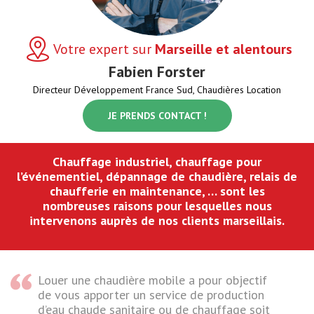
Votre expert sur
Marseille et alentours
Fabien Forster
Directeur Développement France Sud, Chaudières Location
JE PRENDS CONTACT !
Chauffage industriel, chauffage pour
l’événementiel, dépannage de chaudière, relais de
chaufferie en maintenance, … sont les
nombreuses raisons pour lesquelles nous
intervenons auprès de nos clients marseillais.
Louer une chaudière mobile a pour objectif
de vous apporter un service de production
d’eau chaude sanitaire ou de chauffage soit