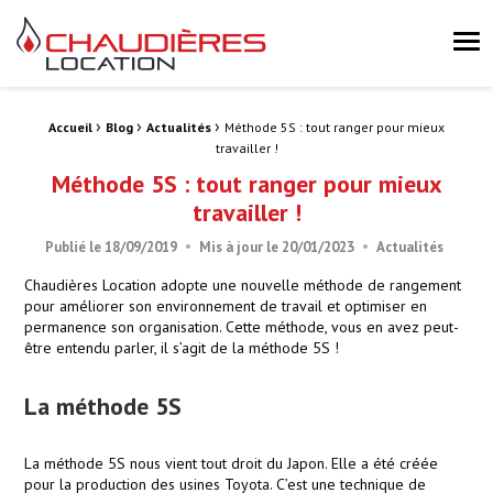
Chaudières Location Location de chaudière et chaufferie mobile 
Me
›
›
›
Fil d'Ariane :
Accueil
Blog
Actualités
Méthode 5S : tout ranger pour mieux
travailler !
Méthode 5S : tout ranger pour mieux
travailler !
Publié le
18/09/2019
Mis à jour le
20/01/2023
Actualités
Chaudières Location adopte une nouvelle méthode de rangement
pour améliorer son environnement de travail et optimiser en
permanence son organisation. Cette méthode, vous en avez peut-
être entendu parler, il s’agit de la méthode 5S !
La méthode 5S
La méthode 5S nous vient tout droit du Japon. Elle a été créée
pour la production des usines Toyota. C’est une technique de