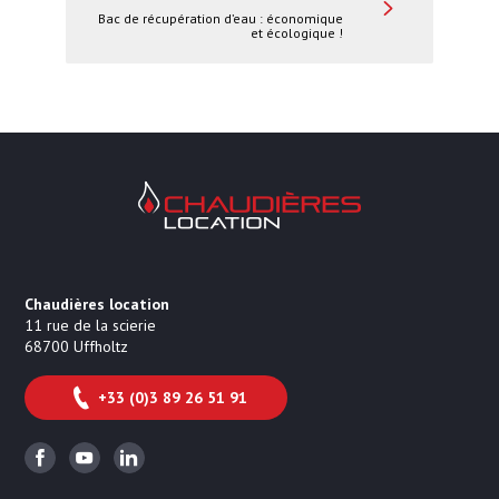
Bac de récupération d’eau : économique
et écologique !
Chaudières Location Location de cha
Chaudières location
11 rue de la scierie
68700
Uffholtz
+33 (0)3 89 26 51 91
Facebook
Youtube
Linkedin