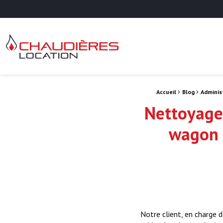
Chaudières Location Location de chaudière et chaufferie mobile
Fil d'Ariane :
›
›
Accueil
Blog
Adminis
Nettoyage 
wagon :
Notre client, en charge d