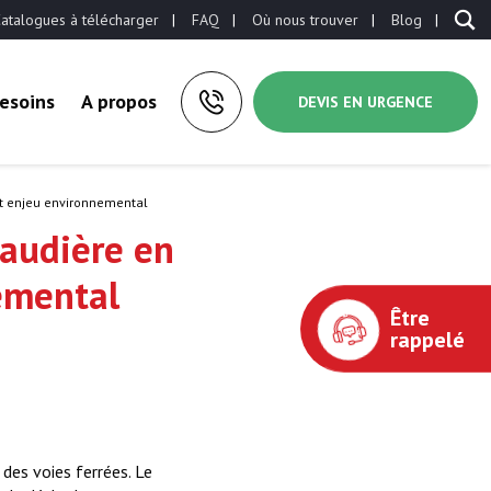
atalogues à télécharger
FAQ
Où nous trouver
Blog
esoins
A propos
DEVIS EN URGENCE
et enjeu environnemental
haudière en
nemental
Être
rappelé
 des voies ferrées. Le