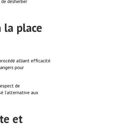
e de désherber
 la place
procédé alliant efficacité
dangers pour
respect de
é l’alternative aux
te et