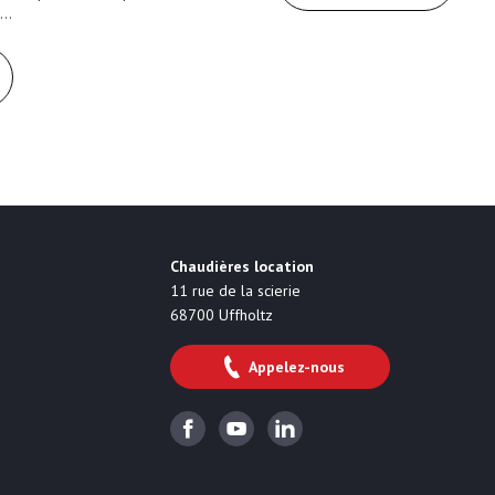
,…
obile B2B
Chaudières location
11 rue de la scierie
68700
Uffholtz
Appelez-nous
Facebook
Youtube
Linkedin