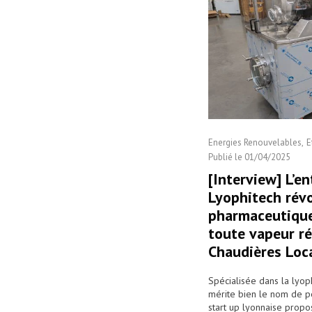
Machine laboratoire
Energies Renouvelables
E
Publié le
01/04/2025
[Interview] L’en
Lyophitech révo
pharmaceutique 
toute vapeur ré
Chaudières Loca
Spécialisée dans la lyop
mérite bien le nom de pép
start up lyonnaise prop