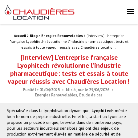
Chaudières Location Location de chaudière et chaufferie mobile 
Me
›
›
›
Fil d'Ariane :
Accueil
Blog
Energies Renouvelables
[Interview] L’entreprise
française Lyophitech révolutionne l’industrie pharmaceutique : tests et
essais à toute vapeur réussis avec Chaudières Location !
[Interview] L’entreprise française
Lyophitech révolutionne l’industrie
pharmaceutique : tests et essais à toute
vapeur réussis avec Chaudières Location !
Publié le
01/04/2025
Mis à jour le
29/06/2026
Energies Renouvelables
Etude de cas
Spécialisée dans la lyophilisation dynamique,
Lyophitech
mérite
bien le nom de pépite industrielle. En effet, la start up lyonnaise
propose un procédé unique, breveté dans de nombreux pays,
pour les secteurs industriels sensibles qui ont des enjeux de
production extrêmement élevés en matière de sécurité et de