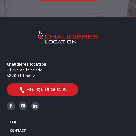
Chaudières Location Location de cha
Chaudières location
11 rue de la scierie
68700
Uffholtz
+33 (0)3 89 26 51 91
Facebook
Youtube
Linkedin
FAQ
CONTACT