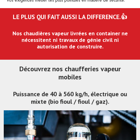
LE PLUS QUI FAIT AUSSI LA DIFFERENCE.👍
Nos chaudières vapeur livrées en container ne
nécessitent ni travaux de génie civil ni
autorisation de construire.
Découvrez nos chaufferies vapeur
mobiles
Puissance de 40 à 560 kg/h, électrique ou
mixte (bio fioul / fioul / gaz).