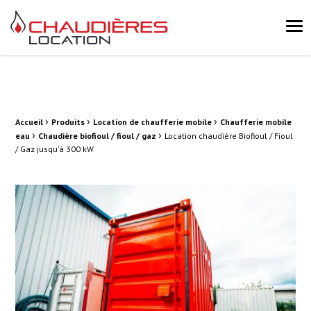
Chaudières Location Location de chaudière et chaufferie mobile 
Me
›
›
›
Fil d'Ariane :
Accueil
Produits
Location de chaufferie mobile
Chaufferie mobile
›
›
eau
Chaudière biofioul / fioul / gaz
Location chaudière Biofioul / Fioul
/ Gaz jusqu’à 300 kW