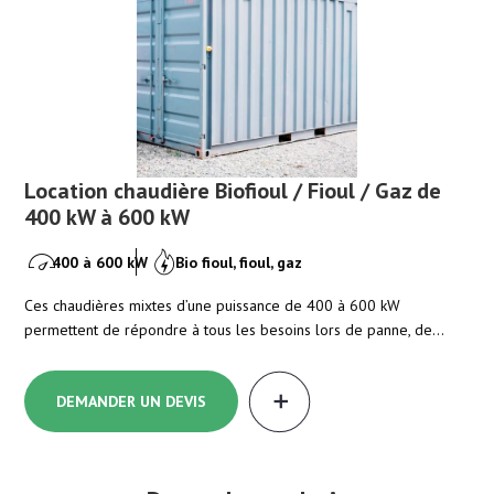
l / Gaz de
Location chaudière Biofioul / Fioul / G
800 à 900 kW
800 à 900 kW
Bio fioul, fioul, gaz
 600 kW
Ces chaudières mixtes Biofioul / Fioul / Gaz prennent le r
 de panne, de…
de panne ou permettent d’assurer le chaud…
DEMANDER UN DEVIS