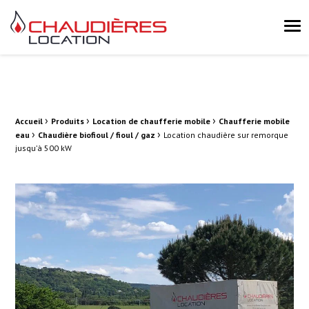
Chaudières Location Location de chaudière et chaufferie mobile 
Me
›
›
›
Fil d'Ariane :
Accueil
Produits
Location de chaufferie mobile
Chaufferie mobile
›
›
eau
Chaudière biofioul / fioul / gaz
Location chaudière sur remorque
jusqu’à 500 kW