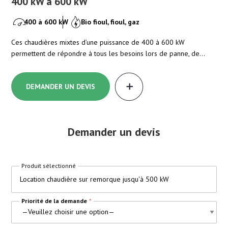
400 kW à 600 kW
80
400 à 600 kW
Bio fioul, fioul, gaz
ent
Ces chaudières mixtes d’une puissance de 400 à 600 kW
Ces
permettent de répondre à tous les besoins lors de panne, de…
de 
DEMANDER UN DEVIS
Demander un devis
Produit sélectionné
Location chaudière sur remorque jusqu'à 500 kW
Priorité de la demande
*