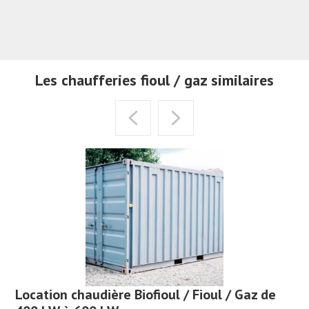
Les chaufferies fioul / gaz similaires
Location chaudière Biofioul / Fioul / Gaz de
Lo