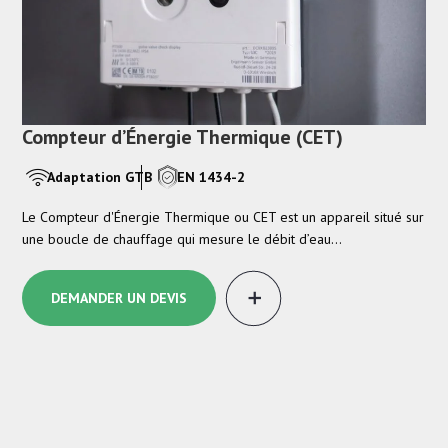
Compteur d’Énergie Thermique (CET)
Adaptation GTB
EN 1434-2
dant
Le Compteur d'Énergie Thermique ou CET est un appareil situé sur
une boucle de chauffage qui mesure le débit d’eau…
DEMANDER UN DEVIS
Fl
Le 
gaz