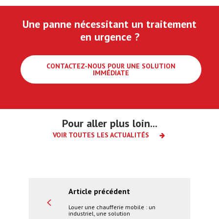
Une panne nécessitant un traitement
en urgence ?
CONTACTEZ-NOUS POUR UNE SOLUTION
IMMÉDIATE
Pour aller plus loin...
VOIR TOUTES LES ACTUALITÉS
Actualités
Traitement eau
Lire la suite
Article précédent
Calcaire, corrosion, boues : comment
protéger votre chaudière, votre réseau
Louer une chaufferie mobile : un
industriel, une solution