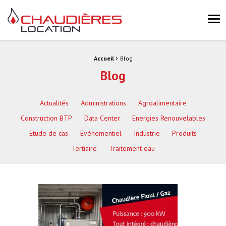
Chaudières Location Location de chaudière et chaufferie mobile 
Me
›
Fil d'Ariane :
Accueil
Blog
Blog
Actualités
Administrations
Agroalimentaire
Construction BTP
Data Center
Energies Renouvelables
Etude de cas
Événementiel
Industrie
Produits
Tertiaire
Traitement eau
Actualités
Lire la suite
#AlsaceFanDay : aujourd’hui nous
fêtons l’Alsace et sommes fiers de faire