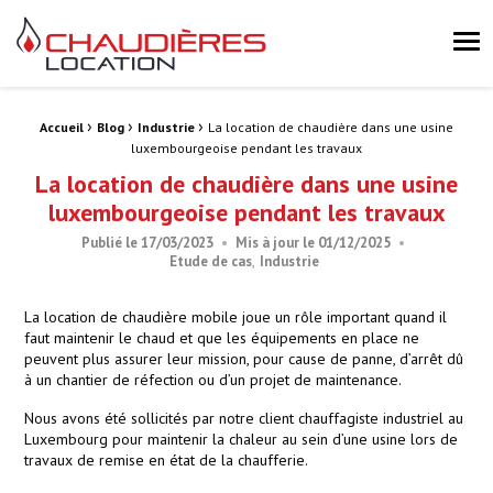
Chaudières Location Location de chaudière et chaufferie mobile 
Me
›
›
›
Fil d'Ariane :
Accueil
Blog
Industrie
La location de chaudière dans une usine
luxembourgeoise pendant les travaux
La location de chaudière dans une usine
luxembourgeoise pendant les travaux
Publié le
17/03/2023
Mis à jour le
01/12/2025
Etude de cas
Industrie
La location de chaudière mobile joue un rôle important quand il
faut maintenir le chaud et que les équipements en place ne
peuvent plus assurer leur mission, pour cause de panne, d’arrêt dû
à un chantier de réfection ou d’un projet de maintenance.
Nous avons été sollicités par notre client chauffagiste industriel au
Luxembourg pour maintenir la chaleur au sein d’une usine lors de
travaux de remise en état de la chaufferie.