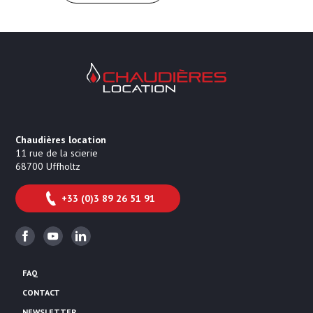
Chaudières Location Location de cha
Chaudières location
11 rue de la scierie
68700
Uffholtz
+33 (0)3 89 26 51 91
Facebook
Youtube
Linkedin
FAQ
CONTACT
NEWSLETTER