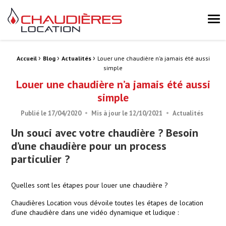
Chaudières Location Location de chaudière et chaufferie mobile 
Me
›
›
›
Fil d'Ariane :
Accueil
Blog
Actualités
Louer une chaudière n’a jamais été aussi
simple
Louer une chaudière n’a jamais été aussi
simple
Publié le
17/04/2020
Mis à jour le
12/10/2021
Actualités
Un souci avec votre chaudière ? Besoin
d’une chaudière pour un process
particulier ?
Quelles sont les étapes pour louer une chaudière ?
Chaudières Location vous dévoile toutes les étapes de location
d’une chaudière dans une vidéo dynamique et ludique :