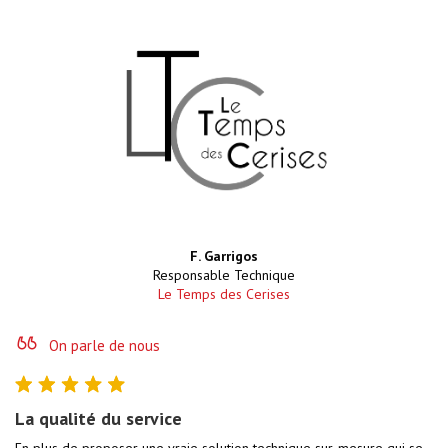
F. Garrigos
Responsable Technique
Le Temps des Cerises
On parle de nous
On parle de nous
On parle de nous
5/5
5/5
5/5
La qualité du service
Expertise technique et relation de proximité
Équipements performants et professionnalisme des
équipes