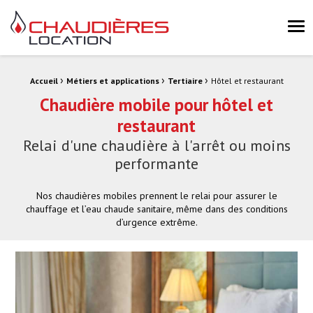
Chaudières Location Location de chaudière et chaufferie mobile 
Me
›
›
›
Fil d'Ariane :
Accueil
Métiers et applications
Tertiaire
Hôtel et restaurant
Chaudière mobile pour hôtel et
restaurant
Relai d'une chaudière à l'arrêt ou moins
performante
Nos chaudières mobiles prennent le relai pour assurer le
chauffage et l’eau chaude sanitaire, même dans des conditions
d’urgence extrême.