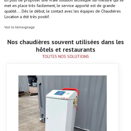
En plus de proposer une vraie solution technique sur-mesure qui se
Les équipes de Chaudières Location sont très bons techniquement et
met en place très facilement, le service apporté est de grande
la relation commerciale et très humaine. Les chaudières sont toujours
Nous apprécions la qualité des équipements de Chaudières Location.
qualité.... Dès le début, le contact avec les équipes de Chaudières
à la pointe, une grande valeur dans le monde la location.
Ils prennent peu de place et sont très bien entretenus. Les équipes,
Location a été très positif.
quant à elles, sont très professionnelles et toujours réactives. La
relation est fluide tout au long des projets menés ensemble.
Voir le témoignage
Nos chaudières souvent utilisées dans les
hôtels et restaurants
TOUTES NOS SOLUTIONS