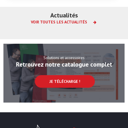
Actualités
VOIR TOUTES LES ACTUALITÉS
Etude de cas
Tertiaire
Lire la suite
Louer une chaudière mobile gaz lors
Solutions et accessoires
Retrouvez notre catalogue complet
du chantier de réfection de la
chaufferie d’un hôtel
JE TÉLÉCHARGE !
Chaudières Location Location de cha