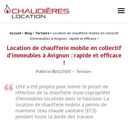
Chaudières Location Location de chaudière et chaufferie mobile 
Me
›
›
›
Fil d'Ariane :
Accueil
Blog
Tertiaire
Location de chaufferie mobile en collectif
d’immeubles à Avignon : rapide et efficace !
Location de chaufferie mobile en collectif
d’immeubles à Avignon : rapide et efficace
!
Publié le
08/12/2020
Tertiaire
L’été a été propice pour mener le projet de
réfection de la chaufferie d’une copropriété
d’immeubles localisée dans le Vaucluse. La
location de chaufferie mobile a permis de
maintenir l’eau chaude sanitaire (ECS)
pendant toute la durée des travaux.