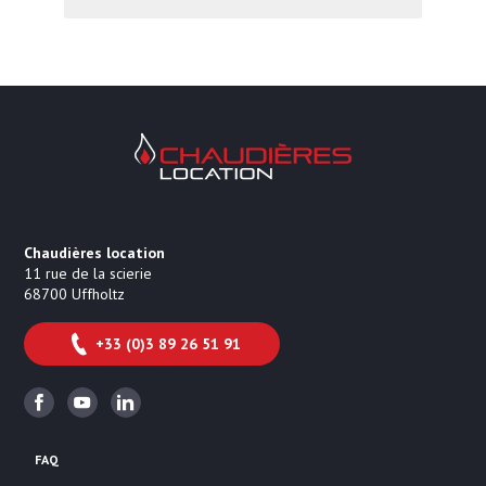
Chaudières Location Location de cha
Chaudières location
11 rue de la scierie
68700
Uffholtz
+33 (0)3 89 26 51 91
Facebook
Youtube
Linkedin
FAQ